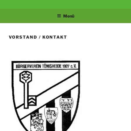
Zum
BÜRGERVEREIN
Velbert-Tönisheide
Inhalt
Menü
springen
TÖNISHEIDE 1907
E.V.
VORSTAND / KONTAKT