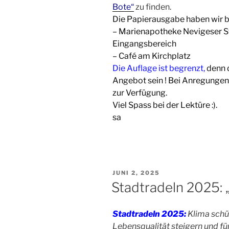
Bote“
zu finden.
Die Papierausgabe haben wir be
– Marienapotheke Nevigeser St
Eingangsbereich
– Café am Kirchplatz
Die Auflage ist begrenzt,
denn d
Angebot sein ! Bei Anregungen
zur Verfügung.
Viel Spass bei der Lektüre :).
sa
VERÖFFENTLICHT
JUNI 2, 2025
AM
Stadtradeln 2025: 
Stadtradeln 2025:
Klima schü
Lebensqualität steigern und fü