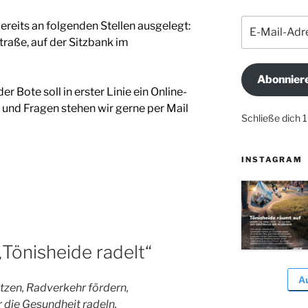
E-
reits an folgenden Stellen ausgelegt:
Mail-
raße, auf der Sitzbank im
Adresse
Abonnier
er Bote soll in erster Linie ein Online-
 und Fragen stehen wir gerne per Mail
Schließe dich 
INSTAGRAM
„Tönisheide radelt“
A
tzen, Radverkehr fördern,
r die Gesundheit radeln.