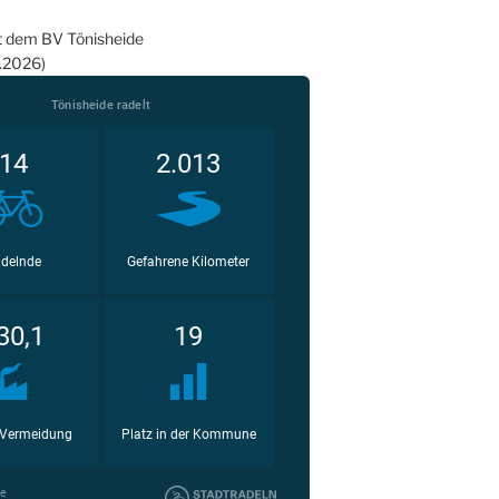
t dem BV Tönisheide
6.2026)