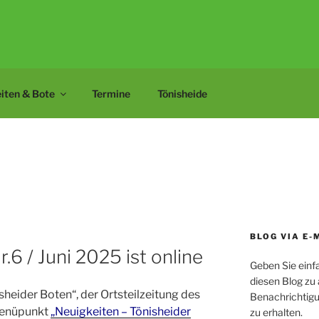
ÖNISHEIDE 1907 E.V.
iten & Bote
Termine
Tönisheide
BLOG VIA E-
.6 / Juni 2025 ist online
Geben Sie einf
diesen Blog zu
heider Boten“, der Ortsteilzeitung des
Benachrichtigu
Menüpunkt
„Neuigkeiten – Tönisheider
zu erhalten.