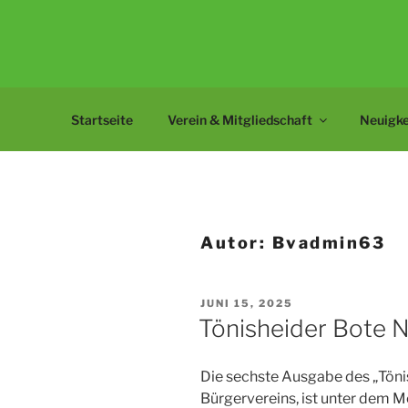
Zum
Inhalt
BÜRGERVEREIN T
springen
Velbert-Tönisheide
Startseite
Verein & Mitgliedschaft
Neuigke
Autor:
Bvadmin63
VERÖFFENTLICHT
JUNI 15, 2025
AM
Tönisheider Bote Nr
Die sechste Ausgabe des „Tönis
Bürgervereins, ist unter dem 