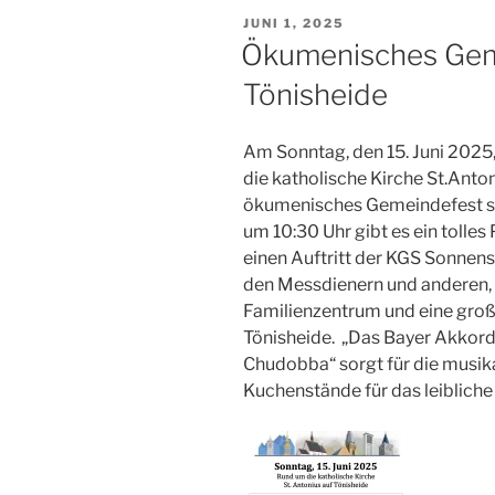
VERÖFFENTLICHT
JUNI 1, 2025
AM
Ökumenisches Gem
Tönisheide
Am Sonntag, den 15. Juni 2025,
die katholische Kirche St.Anton
ökumenisches Gemeindefest s
um 10:30 Uhr gibt es ein tolle
einen Auftritt der KGS Sonnens
den Messdienern und anderen,
Familienzentrum und eine gro
Tönisheide.
„Das Bayer Akkord
Chudobba“ sorgt für die musika
Kuchenstände für das leibliche