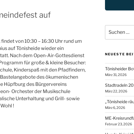
eindefest auf
Suche
nach:
 findet von 10:30 – 16:30 Uhr rund um
ius auf Tönisheide wieder ein
NEUESTE BE
tatt. Nach dem
Open-Air-Gottesdienst
s Programm für große & kleine Besucher:
Tönisheider Bot
chule, Kinderspaß mit den Pfadfindern,
März 31, 2026
 Bastelangebote des ökumenischen
ße
Hüpfburg des Bürgervereins
Stadtradeln 2
eon- Orchester der Musikschule
März 22, 2026
lische Unterhaltung und Grill- sowie
„Tönisheide rä
 Wohl !
März 6, 2026
ME-Kreisrundf
Februar 23, 2026