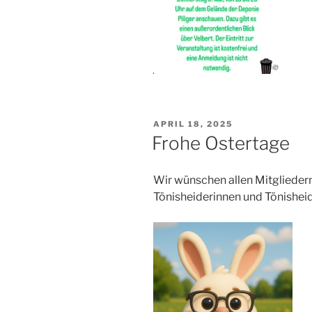
VERÖFFENTLICHT
APRIL 18, 2025
AM
Frohe Ostertage
Wir wünschen allen Mitgliedern
Tönisheiderinnen und Tönisheid