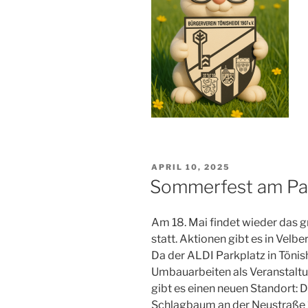
VERÖFFENTLICHT
APRIL 10, 2025
AM
Sommerfest am Pa
Am 18. Mai findet wieder da
statt. Aktionen gibt es in Velbe
Da der ALDI Parkplatz in Tönis
Umbauarbeiten als Veranstaltu
gibt es einen neuen Standort: 
Schlagbaum an der Neustraße 