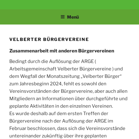
Zum
BÜRGERVEREIN
Velbert-Tönisheide
Inhalt
Menü
springen
TÖNISHEIDE 1907
E.V.
VELBERTER BÜRGERVEREINE
Zusammenarbeit mit anderen Bürgervereinen
Bedingt durch die Auflösung der ARGE (
Arbeitsgemeinschaft Velberter Bürgervereine ) und
dem Wegfall der Monatszeitung „Velberter Bürger“
zum Jahresbeginn 2024, fehlt es sowohl den
Vereinsvorständen der Bürgervereine, aber auch allen
Mitgliedern an Informationen über durchgeführte und
geplante Aktivitäten in den einzelnen Vereinen.
Es wurde deshalb auf dem ersten Treffen der
Bürgervereine nach der Auflösung der ARGE im
Februar beschlossen, dass sich die Vereinsvorstände
untereinander zukünftig über ihre geplanten