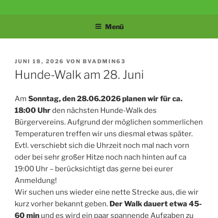
Zum
BÜRGERVEREIN
Velbert-Tönisheide
Inhalt
Menü
springen
TÖNISHEIDE 1907
E.V.
VERÖFFENTLICHT
JUNI 18, 2026
VON
BVADMIN63
AM
Hunde-Walk am 28. Juni
Am
Sonntag, den 28.06.2026 planen wir für ca.
18:00 Uhr
den nächsten Hunde-Walk des
Bürgervereins. Aufgrund der möglichen sommerlichen
Temperaturen treffen wir uns diesmal etwas später.
Evtl. verschiebt sich die Uhrzeit noch mal nach vorn
oder bei sehr großer Hitze noch nach hinten auf ca
19:00 Uhr – berücksichtigt das gerne bei eurer
Anmeldung!
Wir suchen uns wieder eine nette Strecke aus, die wir
kurz vorher bekannt geben.
Der Walk dauert etwa 45-
60 min
und es wird ein paar spannende Aufgaben zu