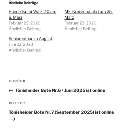
Ähnliche Beiträge
Hunde-Krimi-Walk 2.0 am
ME-Kreisrundfahrt am 25.
8. März
März
Februar 23, 2026
Februar 23, 2026
Ähnlicher Beitrag
Ähnlicher Beitrag
Seniorentour im August
Juni 22, 2023
Ähnlicher Beitrag
Beitragsnavigation
Vorheriger
ZURÜCK
Beitrag
Tönisheider Bote Nr.6 / Juni 2025 ist online
Nächster
WEITER
Beitrag
Tönisheider Bote Nr.7 (September 2025) ist online