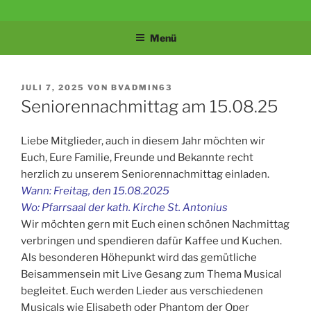
Zum
BÜRGERVEREIN
Velbert-Tönisheide
Inhalt
Menü
springen
TÖNISHEIDE 1907
E.V.
VERÖFFENTLICHT
JULI 7, 2025
VON
BVADMIN63
AM
Seniorennachmittag am 15.08.25
Liebe Mitglieder, auch in diesem Jahr möchten wir
Euch, Eure Familie, Freunde und Bekannte recht
herzlich zu unserem Seniorennachmittag einladen.
Wann: Freitag, den 15.08.2025
Wo: Pfarrsaal der kath. Kirche St. Antonius
Wir möchten gern mit Euch einen schönen Nachmittag
verbringen und spendieren dafür Kaffee und Kuchen.
Als besonderen Höhepunkt wird das gemütliche
Beisammensein mit Live Gesang zum Thema Musical
begleitet. Euch werden Lieder aus verschiedenen
Musicals wie Elisabeth oder Phantom der Oper