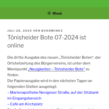
Zum
BÜRGERVEREIN
Velbert-Tönisheide
Inhalt
Menü
springen
TÖNISHEIDE 1907
E.V.
VERÖFFENTLICHT
JULI 20, 2024
VON
BVADMIN63
AM
Tönisheider Bote 07-2024 ist
online
Die dritte Ausgabe des neuen „Tönisheider Boten“, der
Ortsteilzeitung des Bürgervereins, ist unter dem
Menüpunkt
„Neuigkeiten – Tönisheider Bote“
zu
finden.
Die Papierausgabe wird in den nächsten Tagen an
folgenden Stellen ausgelegt:
– Marienapotheke Nevigeser Straße, auf der Sitzbank
im Eingangsbereich
– Café am Kirchplatz